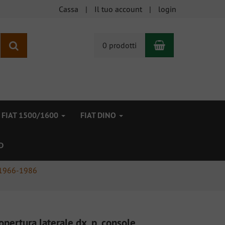
Cassa
Il tuo account
login
Carrello
ricerca
0 prodotti
FIAT 1500/1600
FIAT DINO
D
 1966-1986
opertura laterale dx, p. console