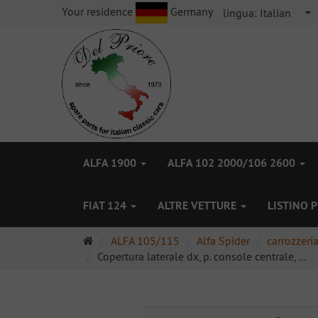
Your residence
Germany
lingua:
Italian
ALFA 1900
ALFA 102 2000/106 2600
FIAT 124
ALTRE VETTURE
LISTINO 
Pagina
ALFA 105/115
Alfa Spider
carrozzeri
principale
Copertura laterale dx, p. console centrale, ...