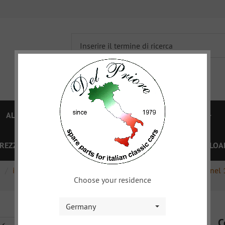
ALFA 750/101
ALFA 105/115
FIAT TOPOLINO
PREZZI
OFFERTE SPECIALI
BUONO
XY
DOWNLOA
a
interni
cruscotto, console centrale
console copri tunnel
Choose your residence
Germany
C