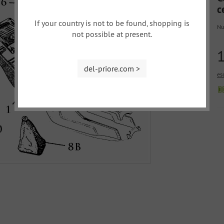
c
If your country is not to be found, shopping is
Nu
not possible at present.
del-priore.com >
esc