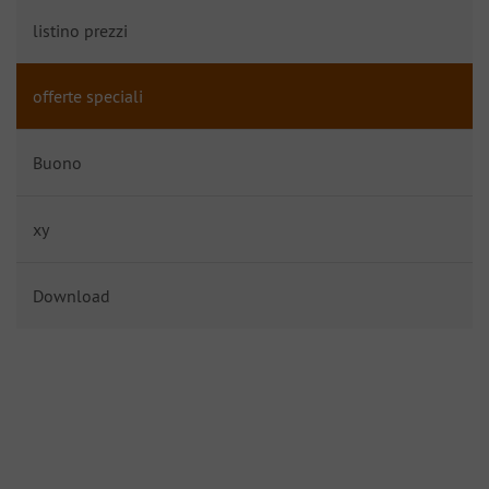
listino prezzi
offerte speciali
Buono
xy
Download