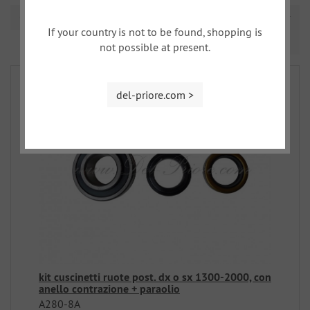
Ordinamento
If your country is not to be found, shopping is
Pagina 1 da 1
not possible at present.
del-priore.com >
kit cuscinetti ruote post. dx o sx 1300-2000, con
anello contrazione + paraolio
A280-8A