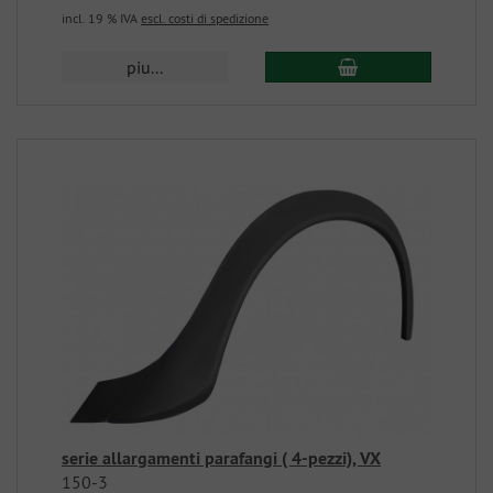
incl. 19 % IVA
escl. costi di spedizione
piu...
serie allargamenti parafangi ( 4-pezzi), VX
150-3