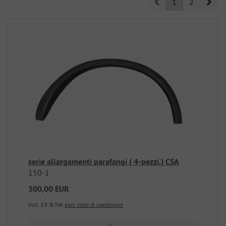
Prev
Nex
1
2
serie allargamenti parafangi ( 4-pezzi.) CSA
150-1
300,00 EUR
incl. 19 % IVA
escl. costi di spedizione