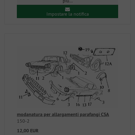
piu...
Impostare la notifica
modanatura per allargamenti parafangi CSA
150-2
12,00 EUR