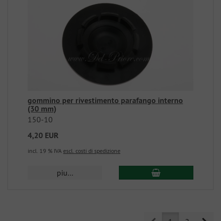
gommino per rivestimento parafango interno
(30 mm)
150-10
4,20 EUR
incl. 19 % IVA
escl. costi di spedizione
piu...
Prev
Nex