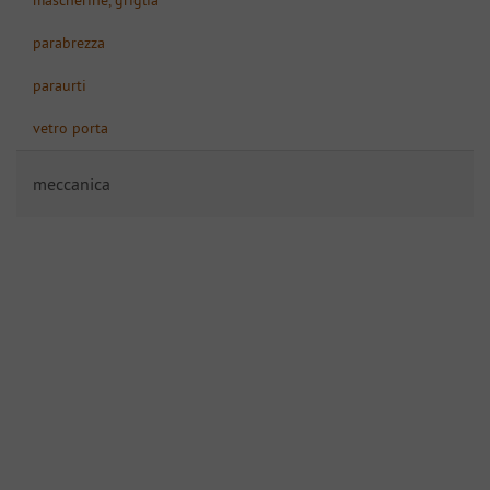
mascherine, griglia
parabrezza
paraurti
vetro porta
meccanica