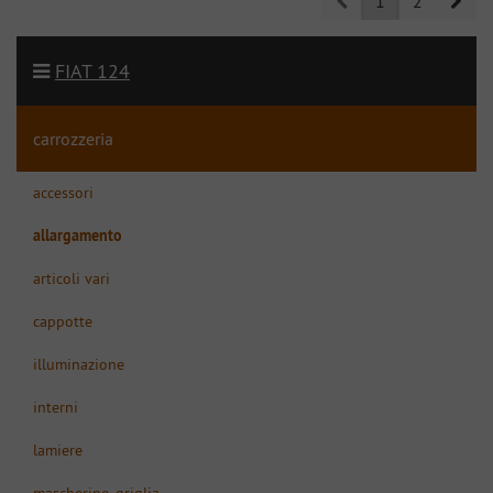
1
2
FIAT 124
carrozzeria
accessori
allargamento
articoli vari
cappotte
illuminazione
interni
lamiere