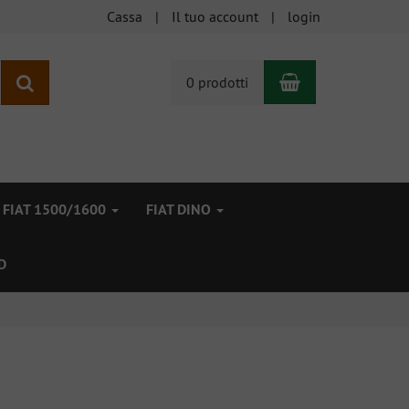
Cassa
Il tuo account
login
Carrello
ricerca
0 prodotti
FIAT 1500/1600
FIAT DINO
D