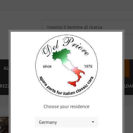
ALFA 750/101
ALFA 105/115
FIAT TOPOLINO
PREZZI
OFFERTE SPECIALI
BUONO
XY
DOWNLOA
Choose your residence
Germany