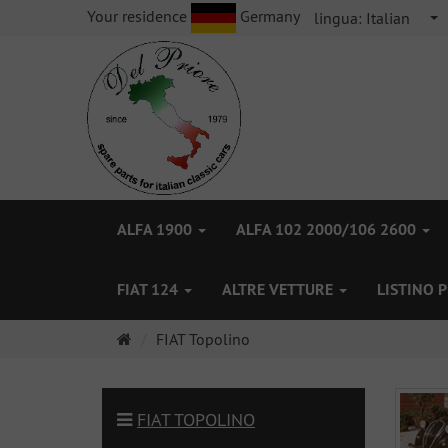
Your residence
Germany
lingua:
Italian
ALFA 1900
ALFA 102 2000/106 2600
FIAT 124
ALTRE VETTURE
LISTINO 
Pagina
FIAT Topolino
principale
FIAT TOPOLINO