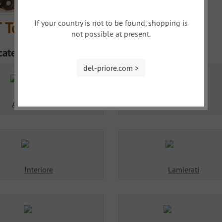
If your country is not to be found, shopping is
 Topolino
not possible at present.
categorie
del-priore.com >
Asse ant. e post.
Capote
Interiore
Lamierati