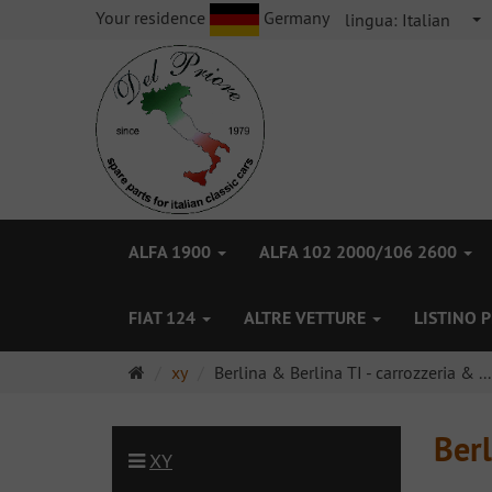
Your residence
Germany
lingua:
Italian
ALFA 1900
ALFA 102 2000/106 2600
FIAT 124
ALTRE VETTURE
LISTINO 
Pagina
xy
Berlina & Berlina TI - carrozzeria & ...
principale
Berl
XY