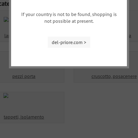
categorie
If your country is not to be found, shopping is
not possible at present.
lamiera carrozzeria
pezzi carrozzeria
del-priore.com >
pezzi porta
cruscotto, posacenere
tappeti, isolamento