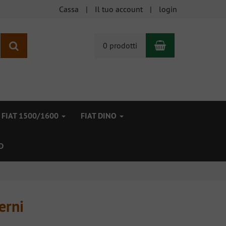
Cassa
Il tuo account
login
Carrello
ricerca
0 prodotti
FIAT 1500/1600
FIAT DINO
D
erni