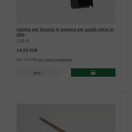
calotta per binario in gomma per guida vetro in
alto
129-6
14,00 EUR
incl. 19 % IVA
escl. costi di spedizione
piu...