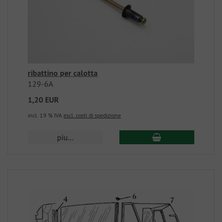
ribattino per calotta
129-6A
1,20 EUR
incl. 19 % IVA
escl. costi di spedizione
piu...