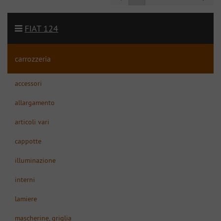
FIAT 124
carrozzeria
accessori
allargamento
articoli vari
cappotte
illuminazione
interni
lamiere
mascherine, griglia