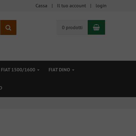
Cassa
Il tuo account
login
Carrello
ricerca
0 prodotti
FIAT 1500/1600
FIAT DINO
D