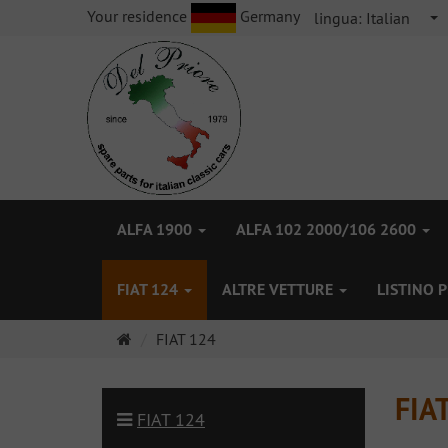
Your residence
Germany
lingua:
Italian
ALFA 1900
ALFA 102 2000/106 2600
FIAT 124
ALTRE VETTURE
LISTINO 
Pagina
FIAT 124
principale
FIA
FIAT 124