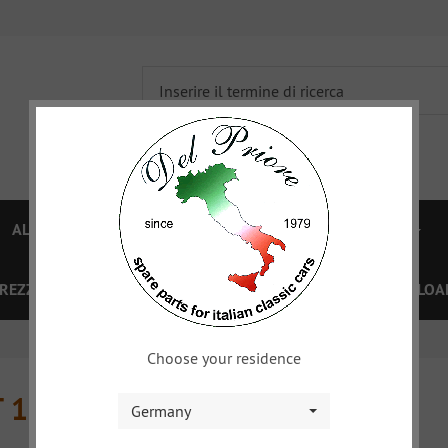
ALFA 750/101
ALFA 105/115
FIAT TOPOLINO
PREZZI
OFFERTE SPECIALI
BUONO
XY
DOWNLOA
Choose your residence
T 124
Germany