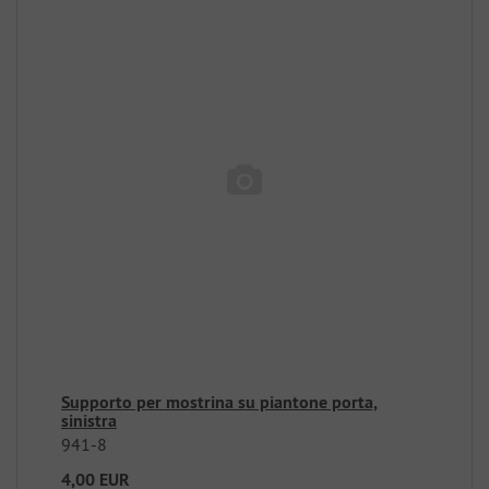
Supporto per mostrina su piantone porta,
sinistra
941-8
4,00 EUR