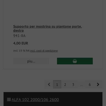
Supporto per mostrina su piantone porte,
destra
941-8A
4,00 EUR
incl. 19 % IVA
escl. costi di spedizione
piu...
Prev
Nex
1
2
3
...
6
ALFA 102 2000/106 2600