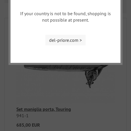
Prev
Nex
1
2
3
...
6
If your country is not to be found, shopping is
not possible at present.
del-priore.com >
Set maniglia porta, Touring
941-1
685,00 EUR