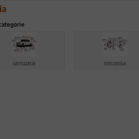
ia
categorie
carrozzeria
meccanica