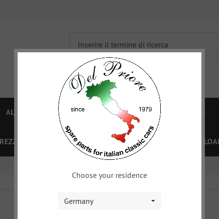
ALFA 750/101
ALFA 105/115
FIAT TOPOLINO
PREZZI
OFFERTE SPECIALI
BUONO
XY
DOWNLOA
Choose your residence
Germany