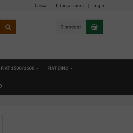
Cassa
Il tuo account
login
Carrello
ricerca
0 prodotti
FIAT 1500/1600
FIAT DINO
D