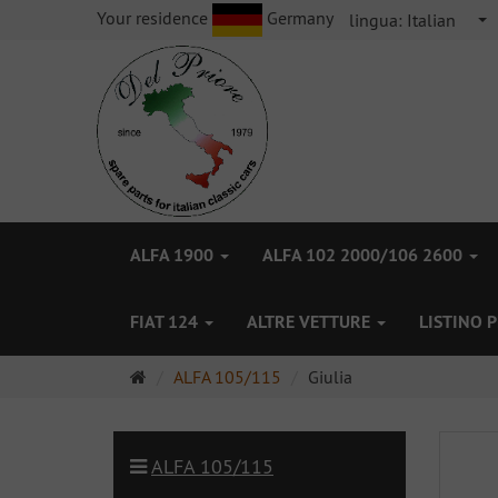
Your residence
Germany
lingua:
Italian
ALFA 1900
ALFA 102 2000/106 2600
FIAT 124
ALTRE VETTURE
LISTINO 
Pagina
ALFA 105/115
Giulia
principale
ALFA 105/115