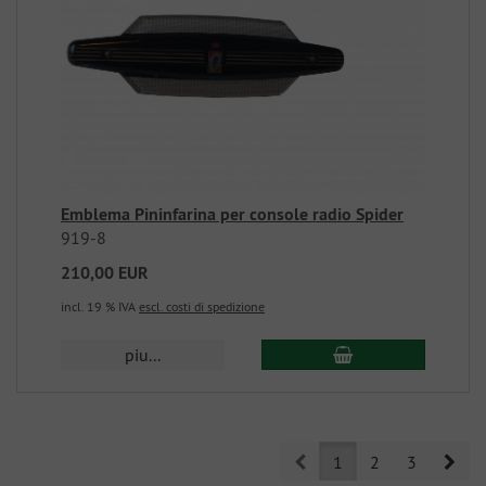
Emblema Pininfarina per console radio Spider
919-8
210,00 EUR
incl. 19 % IVA
escl. costi di spedizione
piu...
Prev
Nex
1
2
3