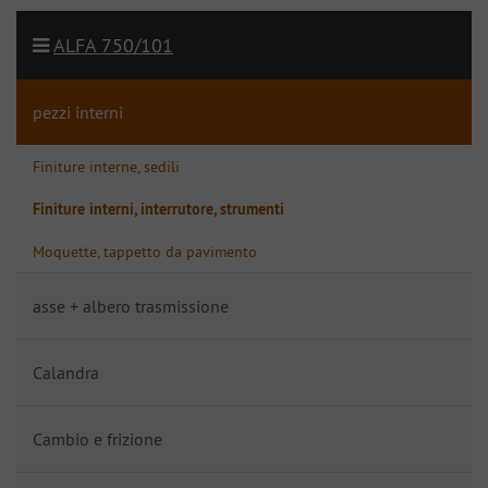
ALFA 750/101
pezzi interni
Finiture interne, sedili
Finiture interni, interrutore, strumenti
Moquette, tappetto da pavimento
asse + albero trasmissione
Calandra
Cambio e frizione