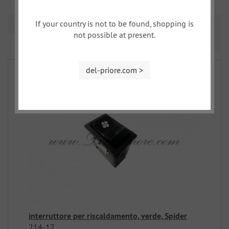
If your country is not to be found, shopping is
Ordinamento
not possible at present.
Prev
Nex
1
2
3
del-priore.com >
interruttore per riscaldamento, verde, Spider
214-17