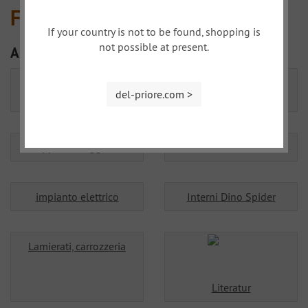
Fiat Dino
If your country is not to be found, shopping is
not possible at present.
Altre categorie
asse posteriore/asse
Cambio, Frizione
del-priore.com >
cardanica
cappotta e aggiunti
Illuminazione
impianto elettrico
Interni Dino Spider
Lamierati, carrozzeria
Literatur