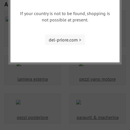
Altre categorie
If your country is not to be found, shopping is
not possible at present.
lamiera: telaio &
lamiera: telaio &
del-priore.com >
sottoparta
pavimenti
lamiera esterna
pezzi vano motore
pezzi posteriore
paraurti & macherina