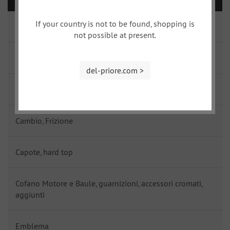
If your country is not to be found, shopping is
Accessori, Coperture, Volanti, Pomelli
not possible at present.
Albero cardanico, asse posteriore
del-priore.com >
Asse anteriore
Cambio, Frizione
Capote, hard top
Cofano Motore e Baule, guarnizioni, accessori cromati,
aggiunti
Emblema