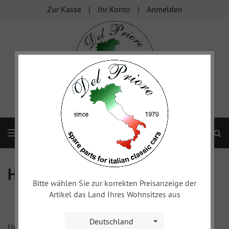
Zur Kasse
Ihr Konto
Anmelden
S
Navigation
HERZLICH WILLKOMMEN
Bitte wählen Sie zur korrekten Preisanzeige der
Artikel das Land Ihres Wohnsitzes aus
Deutschland
Herzlich Willkommen im Onlineshop der Firma Del Priore!