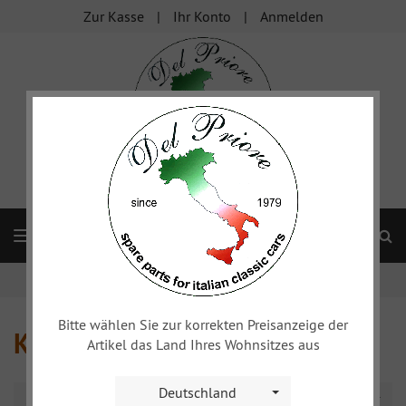
Zur Kasse
Ihr Konto
Anmelden
S
Navigation
Startseite
Alfa 1900
Kardanwelle + Hinterachse
Bitte wählen Sie zur korrekten Preisanzeige der
Kardanwelle + Hinterachse
Artikel das Land Ihres Wohnsitzes aus
Deutschland
Sortierung