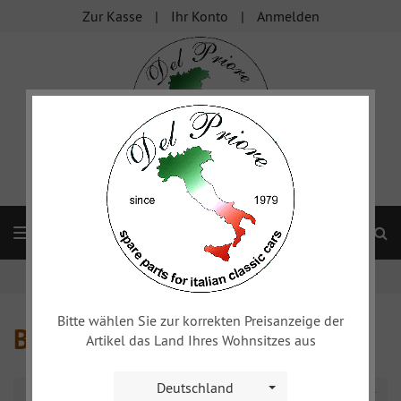
Zur Kasse
Ihr Konto
Anmelden
S
Navigation
Startseite
Alfa 1900
Beleuchtung hinten
Bitte wählen Sie zur korrekten Preisanzeige der
Beleuchtung hinten
Artikel das Land Ihres Wohnsitzes aus
Deutschland
Sortierung