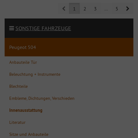
Prev
Nex
1
2
3
...
5
SONSTIGE FAHRZEUGE
Peugeot 504
Anbauteile Tür
Beleuchtung + Instrumente
Blechteile
Embleme, Dichtungen, Verschieden
Innenausstattung
Literatur
Sitze und Anbauteile