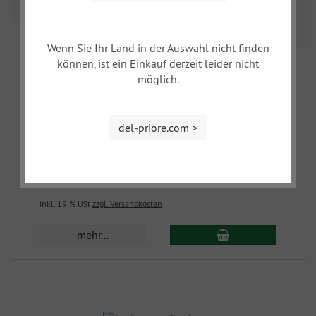
Sortierung
Prev
Nex
1
2
3
...
5
Wenn Sie Ihr Land in der Auswahl nicht finden
können, ist ein Einkauf derzeit leider nicht
möglich.
del-priore.com >
Armlehne links, braun
65-1
130,00 EUR
inkl. 19 % USt
zzgl. Versandkosten
mehr...