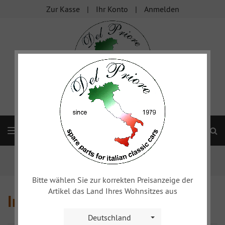
Zur Kasse
Ihr Konto
Anmelden
S
Navigation
Startseite
sonstige Fahrzeuge
Peugeot 504
Innenausstattung
Bitte wählen Sie zur korrekten Preisanzeige der
Artikel das Land Ihres Wohnsitzes aus
Innenausstattung
Deutschland