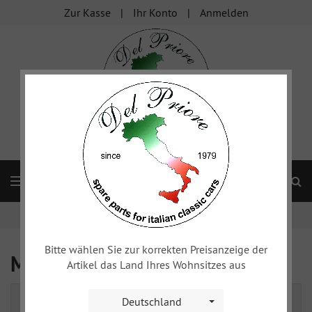
Zur Kasse
Ihr Konto
Anmelden
S
Navigation
Startseite
Anmelden
Bitte wählen Sie zur korrekten Preisanzeige der
Melden Sie sich an
Artikel das Land Ihres Wohnsitzes aus
Ich bin bereits Kunde
Deutschland