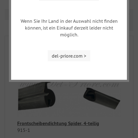
Sortierung
Wenn Sie Ihr Land in der Auswahl nicht finden
Prev
Nex
1
2
können, ist ein Einkauf derzeit leider nicht
möglich.
del-priore.com >
Frontscheibendichtung Spider, 4-teilig
915-1