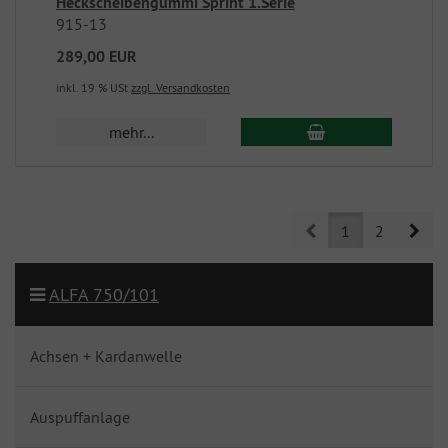
Heckscheibengummi Sprint 1.Serie
915-13
289,00 EUR
inkl. 19 % USt
zzgl. Versandkosten
mehr...
Prev
Nex
1
2
ALFA 750/101
Achsen + Kardanwelle
Auspuffanlage