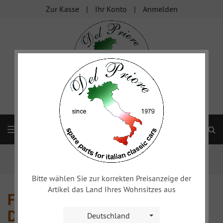
Zur Kasse
Ihr Konto
Anmelden
S
Navigation
Startseite
Alfa 750/101
Frontscheibe, Heckscheibe, Dichtungen
Bitte wählen Sie zur korrekten Preisanzeige der
Artikel das Land Ihres Wohnsitzes aus
Frontscheibe, Heckscheibe,
Dichtungen
Deutschland