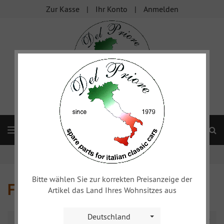
Zur Kasse
Ihr Konto
Anmelden
S
Navigation
Startseite
Fiat 1500/1600
Frontscheibe Cabrio
Bitte wählen Sie zur korrekten Preisanzeige der
Frontscheibe Cabrio
Artikel das Land Ihres Wohnsitzes aus
Deutschland
Sortierung