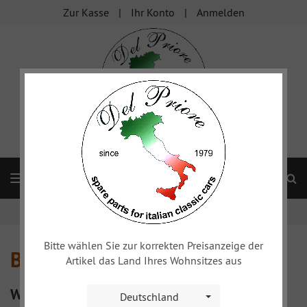
Zur Kasse
Ihr Konto
Anmelden
S
Navigation
Startseite
xy
Bremsanlage
Bitte wählen Sie zur korrekten Preisanzeige der
Bremsanlage
Artikel das Land Ihres Wohnsitzes aus
Weitere Kategorien
Deutschland