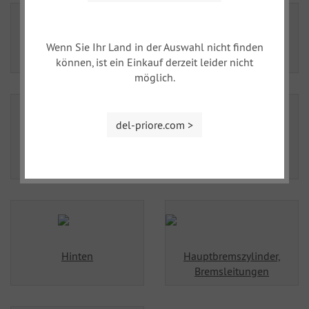
Wenn Sie Ihr Land in der Auswahl nicht finden
Vorne 2-Backenbremse
Vorne 3-Backen
können, ist ein Einkauf derzeit leider nicht
möglich.
del-priore.com >
Vorne Scheibe
Vorne Umbau Backe auf
Scheibe
Hinten
Hauptbremszylinder,
Bremsleitungen