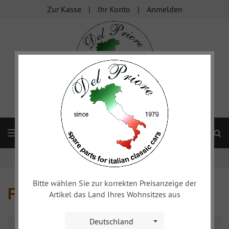
Zur Kasse
Ihr Konto
Anmelden
S
Navigation
Startseite
Alfa 750/101
Felgen, Räder
Bitte wählen Sie zur korrekten Preisanzeige der
Felgen, Räder
Artikel das Land Ihres Wohnsitzes aus
Deutschland
Sortierung