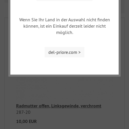
Prev
Nex
1
2
3
Wenn Sie Ihr Land in der Auswahl nicht finden
können, ist ein Einkauf derzeit leider nicht
möglich.
del-priore.com >
Radmutter offen, Linksgewinde, verchromt
287-20
10,00 EUR