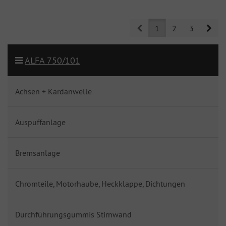
Prev
Nex
1
2
3
ALFA 750/101
Achsen + Kardanwelle
Auspuffanlage
Bremsanlage
Chromteile, Motorhaube, Heckklappe, Dichtungen
Durchführungsgummis Stirnwand