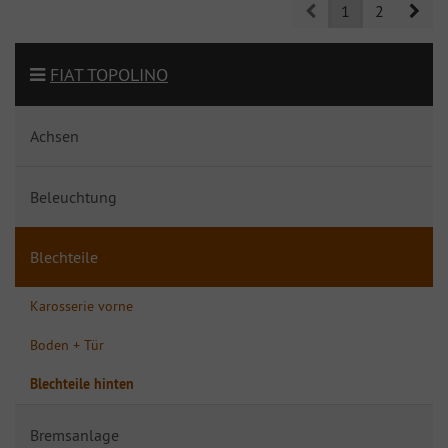
Prev
Nex
1
2
FIAT TOPOLINO
Achsen
Beleuchtung
Blechteile
Karosserie vorne
Boden + Tür
Blechteile hinten
Bremsanlage