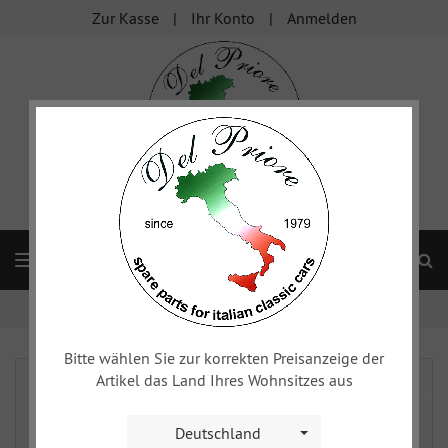
Zur Kasse
Ihr Konto
Anmelden
S
Navigation
Startseite
FIAT Topolino
Blechteile
Blechteile hinten
Bitte wählen Sie zur korrekten Preisanzeige der
Artikel das Land Ihres Wohnsitzes aus
Deutschland