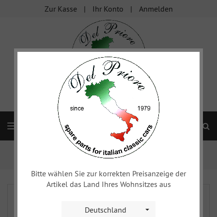
Zur Kasse
Ihr Konto
Anmelden
S
Navigation
Startseite
xy
Sprint Special & Sprint Zagato - ...
Anbauteile - Motorraum
Bitte wählen Sie zur korrekten Preisanzeige der
Artikel das Land Ihres Wohnsitzes aus
Deutschland