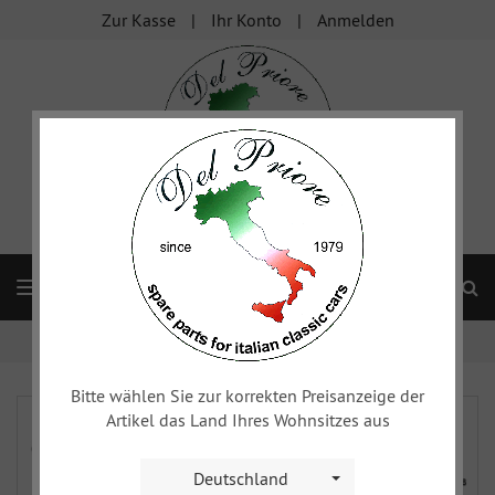
Zur Kasse
Ihr Konto
Anmelden
S
Navigation
Startseite
xy
Beleuchtung
Blinker
Bitte wählen Sie zur korrekten Preisanzeige der
Artikel das Land Ihres Wohnsitzes aus
Deutschland