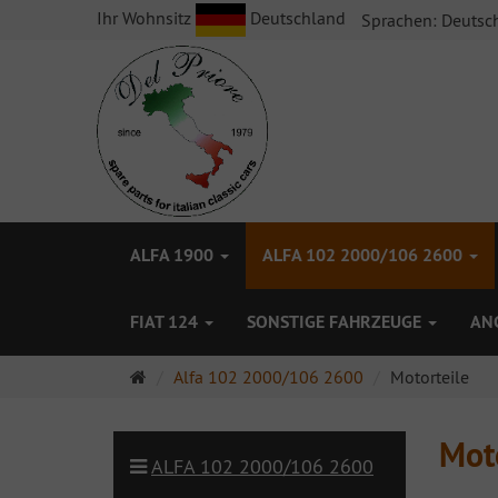
Ihr Wohnsitz
Deutschland
Sprachen:
Deutsc
ALFA 1900
ALFA 102 2000/106 2600
FIAT 124
SONSTIGE FAHRZEUGE
AN
Startseite
Alfa 102 2000/106 2600
Motorteile
Mot
ALFA 102 2000/106 2600