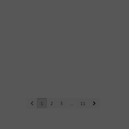
Prev
Next
1
2
3
...
11