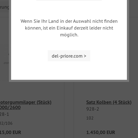
erung
Wenn Sie Ihr Land in der Auswahl nicht finden
können, ist ein Einkauf derzeit leider nicht
möglich.
del-priore.com >
otorgummilager (Stück)
Satz Kolben (4 Stück)
000/2600
928-2
28-1
102
02/106
15,00 EUR
1.450,00 EUR