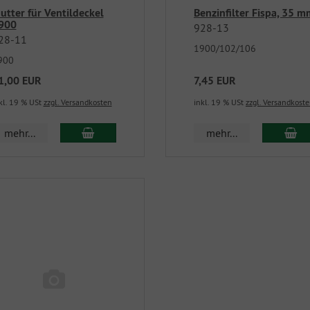
utter für Ventildeckel
Benzinfilter Fispa, 35 m
900
928-13
28-11
1900/102/106
900
1,00 EUR
7,45 EUR
kl. 19 % USt
zzgl. Versandkosten
inkl. 19 % USt
zzgl. Versandkost
mehr...
mehr...