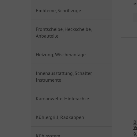
in
Embleme, Schriftzüge
Frontscheibe, Heckscheibe,
Anbauteile
Heizung, Wischeranlage
Innenausstattung, Schalter,
Instrumente
Kardanwelle, Hinterachse
Kühlergrill, Radkappen
D
V
9
Kühlsystem