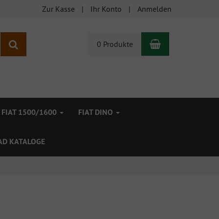
Zur Kasse
Ihr Konto
Anmelden
Warenkorb
Suchen
0 Produkte
FIAT 1500/1600
FIAT DINO
D KATALOGE