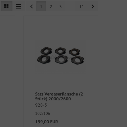
Prev
Next
1
2
3
...
11
Satz Vergaserflansche (2
Stück) 2000/2600
928-3
102/106
199,00 EUR