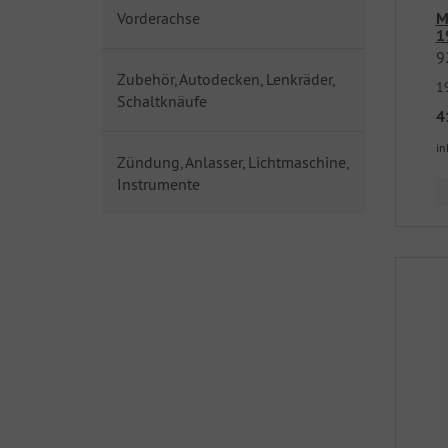
Vorderachse
M
1
9
Zubehör, Autodecken, Lenkräder,
1
Schaltknäufe
4
in
Zündung, Anlasser, Lichtmaschine,
Instrumente