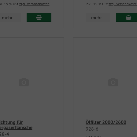
kl. 19 % USt
zzgl. Versandkosten
inkl. 19 % USt
zzgl. Versandkost
mehr...
mehr...
ichtung für
Ölfilter 2000/2600
ergaserflansche
928-6
28-4