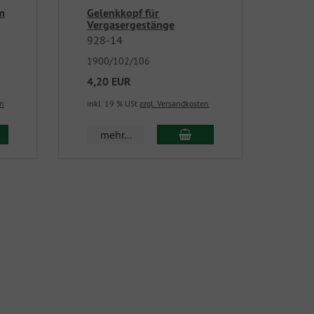
m
Gelenkkopf für
Vergasergestänge
928-14
1900/102/106
4,20 EUR
en
inkl. 19 % USt
zzgl. Versandkosten
mehr...