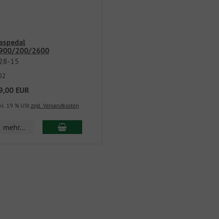
aspedal
900/200/2600
28-15
02
9,00 EUR
kl. 19 % USt
zzgl. Versandkosten
mehr...