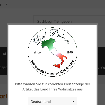
h
ALFA 750/101
ALFA 105/115
FIAT TOPOLINO
GEBOTE
PREISLISTEN
GUTSCHEINE
XY
DOWNLOA
Bitte wählen Sie zur korrekten Preisanzeige der
Artikel das Land Ihres Wohnsitzes aus
orteile
Deutschland