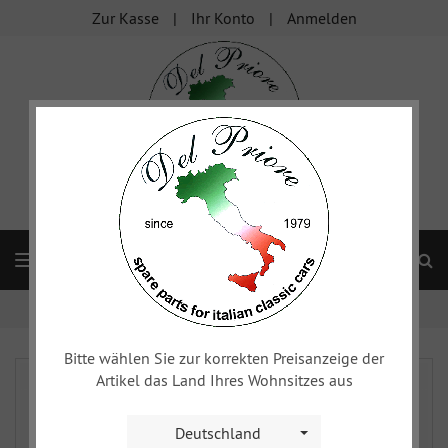
Zur Kasse
Ihr Konto
Anmelden
S
Navigation
Startseite
xy
Literatur
Bitte wählen Sie zur korrekten Preisanzeige der
Artikel das Land Ihres Wohnsitzes aus
Deutschland