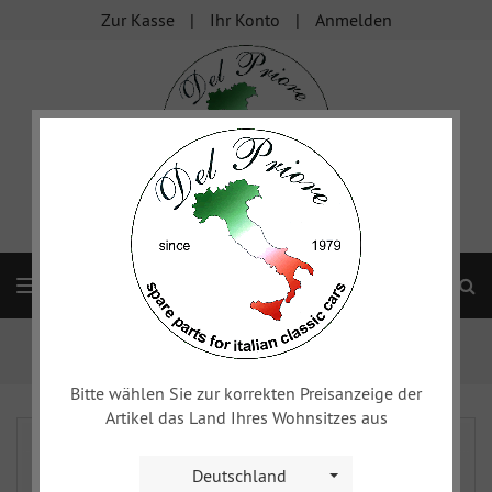
Zur Kasse
Ihr Konto
Anmelden
S
Navigation
Startseite
xy
Spider & Spider Veloce - Karosserie & ...
Armaturenbrett, Aschenbecher
Bitte wählen Sie zur korrekten Preisanzeige der
Artikel das Land Ihres Wohnsitzes aus
Deutschland