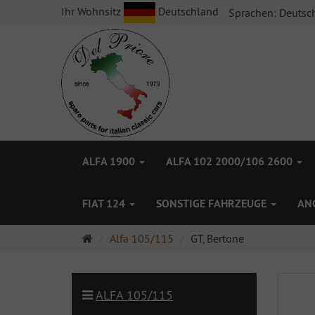
Ihr Wohnsitz
Deutschland
Sprachen:
Deutsc
ALFA 1900
ALFA 102 2000/106 2600
FIAT 124
SONSTIGE FAHRZEUGE
AN
Startseite
Alfa 105/115
GT, Bertone
ALFA 105/115