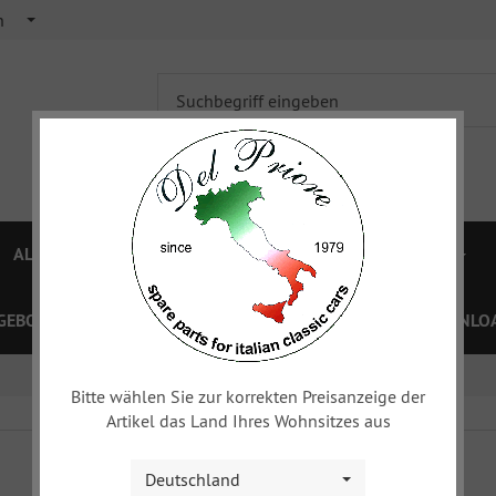
h
ALFA 750/101
ALFA 105/115
FIAT TOPOLINO
GEBOTE
PREISLISTEN
GUTSCHEINE
XY
DOWNLOA
Bitte wählen Sie zur korrekten Preisanzeige der
Artikel das Land Ihres Wohnsitzes aus
Deutschland