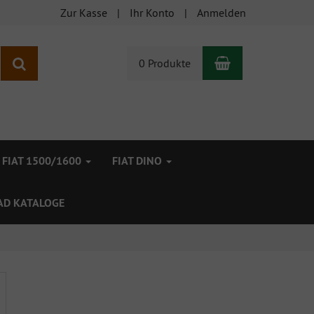
Zur Kasse
Ihr Konto
Anmelden
Warenkorb
Suchen
0 Produkte
FIAT 1500/1600
FIAT DINO
D KATALOGE