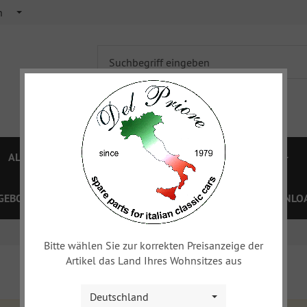
h
ALFA 750/101
ALFA 105/115
FIAT TOPOLINO
GEBOTE
PREISLISTEN
GUTSCHEINE
XY
DOWNLOA
Bitte wählen Sie zur korrekten Preisanzeige der
Artikel das Land Ihres Wohnsitzes aus
Deutschland