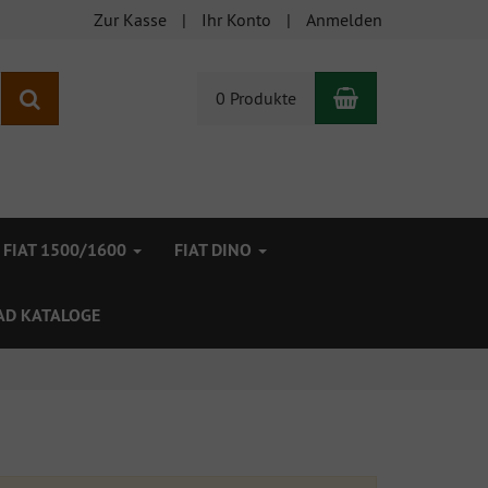
Zur Kasse
Ihr Konto
Anmelden
Warenkorb
Suchen
0 Produkte
FIAT 1500/1600
FIAT DINO
D KATALOGE