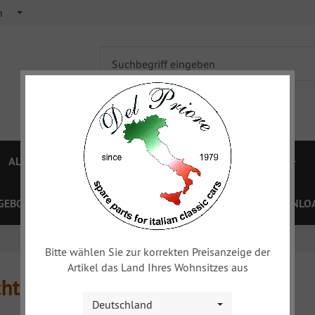
h
ALFA 750/101
ALFA 105/115
FIAT TOPOLINO
GEBOTE
PREISLISTEN
GUTSCHEINE
XY
DOWNLOA
Bitte wählen Sie zur korrekten Preisanzeige der
Artikel das Land Ihres Wohnsitzes aus
hteile
Deutschland