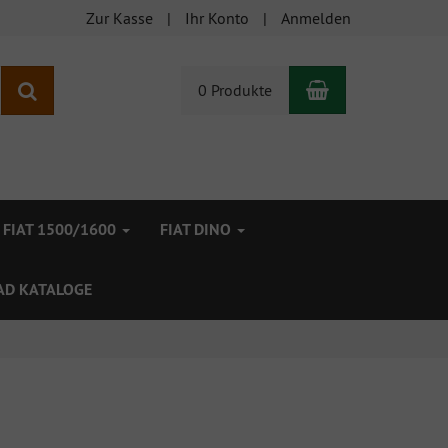
Zur Kasse
Ihr Konto
Anmelden
Warenkorb
Suchen
0 Produkte
FIAT 1500/1600
FIAT DINO
D KATALOGE