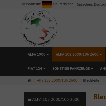
Ihr Wohnsitz
Deutschland
Sprachen:
Deutsc
ALFA 1900
ALFA 102 2000/106 2600
FIAT 124
SONSTIGE FAHRZEUGE
AN
Startseite
Alfa 102 2000/106 2600
Blechteile
Blec
ALFA 102 2000/106 2600