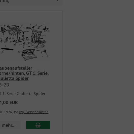
erung
aubenaufsteller
orne/hinten, GT 1. Serie,
iulietta Spider
8-2B
 1. Serie Giulietta Spider
4,00 EUR
kl. 19 % USt
zzgl. Versandkosten
mehr...