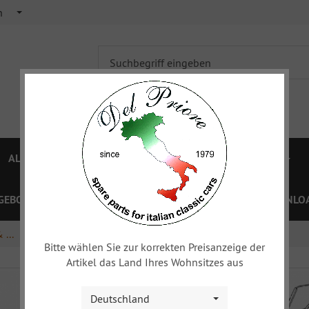
h
ALFA 750/101
ALFA 105/115
FIAT TOPOLINO
GEBOTE
PREISLISTEN
GUTSCHEINE
XY
DOWNLOA
 ...
Anbauteile: Hinterwagen
Bitte wählen Sie zur korrekten Preisanzeige der
Artikel das Land Ihres Wohnsitzes aus
Deutschland