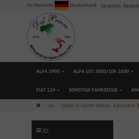
Ihr Wohnsitz
Deutschland
Sprachen:
Deutsc
ALFA 1900
ALFA 102 2000/106 2600
FIAT 124
SONSTIGE FAHRZEUGE
AN
Startseite
xy
Spider & Spider Veloce - Karosserie &
XY