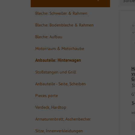
Sorti
Bleche: Schweller & Rahmen
Bleche: Bodenbleche & Rahmen
Bleche: Aufbau
Motorraum & Motorhaube
Anbauteile: Hinterwagen
H
Stoßstangen und Grill
v
G
Anbauteile - Seite, Scheiben
3
GT
Pieces porte
3
Verdeck, Hardtop
in
Armaturenbrett, Aschenbecher
Sitze, Innenverkleidungen