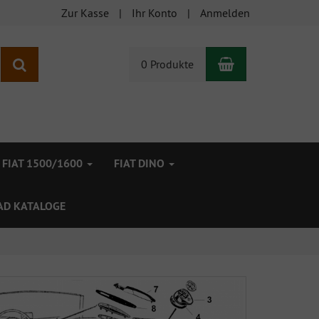
Zur Kasse
Ihr Konto
Anmelden
Warenkorb
Suchen
0 Produkte
FIAT 1500/1600
FIAT DINO
D KATALOGE