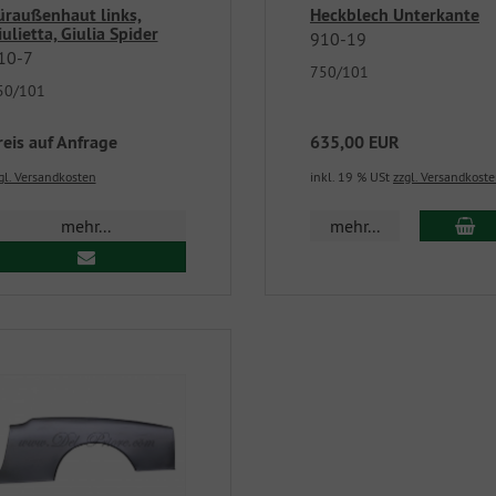
üraußenhaut links,
Heckblech Unterkante
iulietta, Giulia Spider
910-19
10-7
750/101
50/101
reis auf Anfrage
635,00 EUR
gl. Versandkosten
inkl. 19 % USt
zzgl. Versandkost
mehr...
mehr...