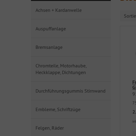
Achsen + Kardanwelle
Sorti
Auspuffanlage
Bremsanlage
Chromteile, Motorhaube,
Heckklappe, Dichtungen
F
G
Durchführungsgummis Stirnwand
9
7
Embleme, Schriftzüge
2
in
Felgen, Räder