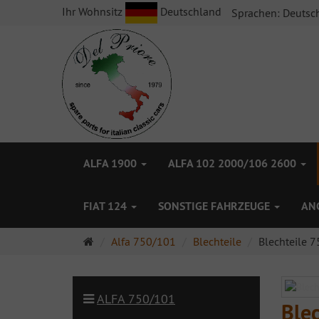
Ihr Wohnsitz
Deutschland
Sprachen:
Deutsc
ALFA 1900
ALFA 102 2000/106 2600
FIAT 124
SONSTIGE FAHRZEUGE
AN
Startseite
Alfa 750/101
Blechteile
Blechteile 7
ALFA 750/101
Ble