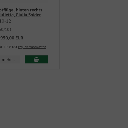
otflügel hinten rechts
iulietta, Giulia Spider
10-12
50/101
.950,00 EUR
kl. 19 % USt
zzgl. Versandkosten
mehr...