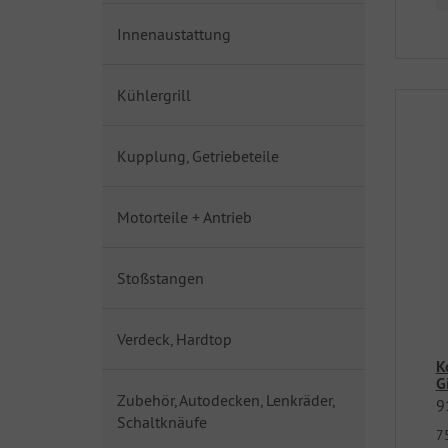
Innenaustattung
Kühlergrill
Kupplung, Getriebeteile
Motorteile + Antrieb
Stoßstangen
Verdeck, Hardtop
K
G
Zubehör, Autodecken, Lenkräder,
9
Schaltknäufe
7