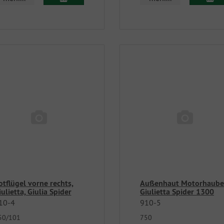
otflügel vorne rechts,
Außenhaut Motorhaube
iulietta, Giulia Spider
Giulietta Spider 1300
10-4
910-5
50/101
750