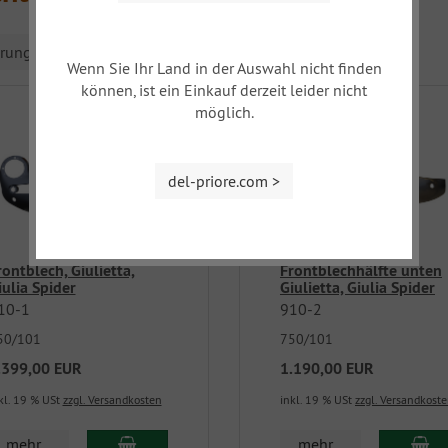
erung
Wenn Sie Ihr Land in der Auswahl nicht finden
können, ist ein Einkauf derzeit leider nicht
möglich.
del-priore.com >
rontblech, Giulietta,
Frontblechhälfte unten
iulia Spider
Giulietta, Giulia Spider
10-1
910-2
50/101
750/101
.399,00 EUR
1.190,00 EUR
kl. 19 % USt
zzgl. Versandkosten
inkl. 19 % USt
zzgl. Versandkost
mehr...
mehr...