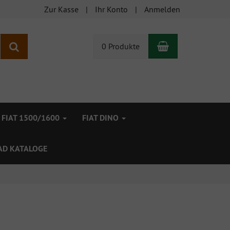
Zur Kasse
Ihr Konto
Anmelden
Warenkorb
Suchen
0 Produkte
FIAT 1500/1600
FIAT DINO
D KATALOGE