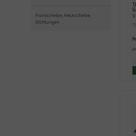
T
G
Frontscheibe, Heckscheibe,
9
Dichtungen
7
P
zz