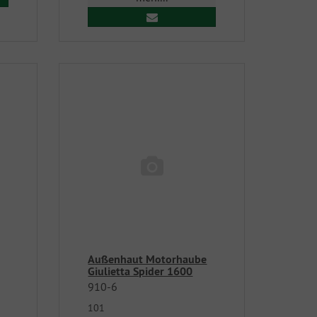
Außenhaut Motorhaube
Giulietta Spider 1600
910-6
101