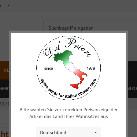
h
ALFA 750/101
ALFA 105/115
FIAT TOPOLINO
GEBOTE
PREISLISTEN
GUTSCHEINE
XY
DOWNLOA
50 /101 Spider
Bitte wählen Sie zur korrekten Preisanzeige der
Artikel das Land Ihres Wohnsitzes aus
chteile 750 /101 Spider
Deutschland