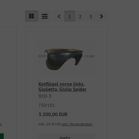
Prev
Next
1
2
3
Kotflügel vorne links,
Giulietta, Giulia Spider
910-3
750/101
3.200,00 EUR
en
inkl. 19 % USt
zzgl. Versandkosten
mehr...