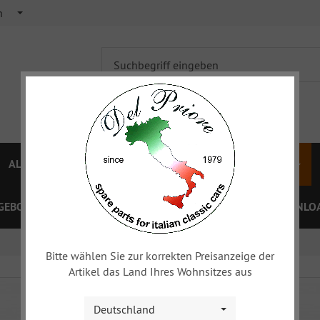
h
ALFA 750/101
ALFA 105/115
FIAT TOPOLINO
GEBOTE
PREISLISTEN
GUTSCHEINE
XY
DOWNLOA
Bitte wählen Sie zur korrekten Preisanzeige der
Artikel das Land Ihres Wohnsitzes aus
Deutschland