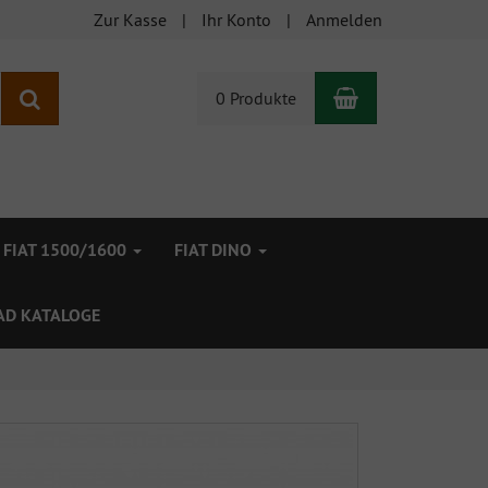
Zur Kasse
Ihr Konto
Anmelden
Warenkorb
Suchen
0 Produkte
FIAT 1500/1600
FIAT DINO
D KATALOGE