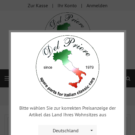
Zur Kasse
Ihr Konto
Anmelden
S
Navigation
Startseite
xy
Spider & Spider Veloce - Karosserie & ...
Sitze, Innenverkleidungen
Bitte wählen Sie zur korrekten Preisanzeige der
Artikel das Land Ihres Wohnsitzes aus
Deutschland