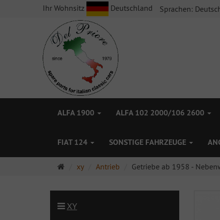
Ihr Wohnsitz
Deutschland
Sprachen:
Deutsc
ALFA 1900
ALFA 102 2000/106 2600
FIAT 124
SONSTIGE FAHRZEUGE
AN
Startseite
xy
Antrieb
Getriebe ab 1958 - Nebenw
XY