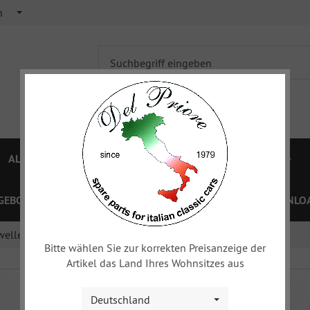
h
ALFA 750/101
ALFA 105/115
FIAT TOPOLINO
GEBOTE
PREISLISTEN
GUTSCHEINE
XY
DOWNLOA
elle und Schaltung ...
Bitte wählen Sie zur korrekten Preisanzeige der
Artikel das Land Ihres Wohnsitzes aus
Deutschland