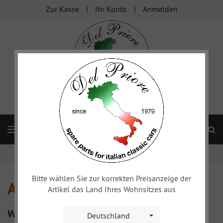
Zur Kasse
Ihr Konto
Anmelden
S
Navigation
Startseite
Alfa 105/115
Bitte wählen Sie zur korrekten Preisanzeige der
Alfa 105/115
Artikel das Land Ihres Wohnsitzes aus
Weitere Kategorien
Deutschland