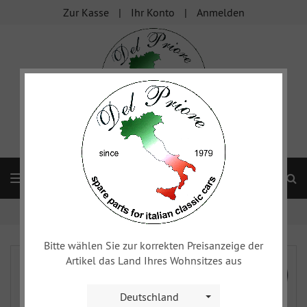
Zur Kasse
Ihr Konto
Anmelden
S
Navigation
Startseite
xy
Lenkräder, Schaltknaufe
Bitte wählen Sie zur korrekten Preisanzeige der
Artikel das Land Ihres Wohnsitzes aus
Deutschland