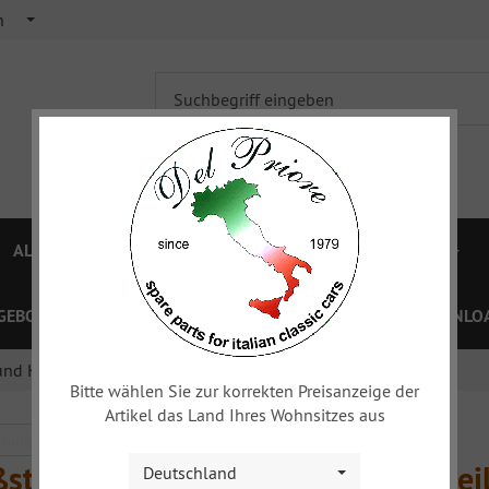
h
ALFA 750/101
ALFA 105/115
FIAT TOPOLINO
GEBOTE
PREISLISTEN
GUTSCHEINE
XY
DOWNLOA
nd Kühlergrill, Chromteile
Bitte wählen Sie zur korrekten Preisanzeige der
Artikel das Land Ihres Wohnsitzes aus
stangen und Kühlergrill, Chromtei
Deutschland