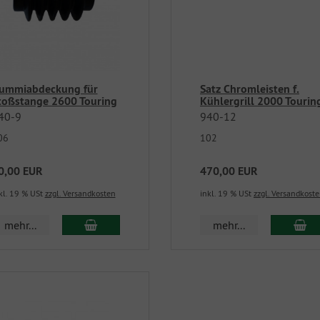
ummiabdeckung für
Satz Chromleisten f.
toßstange 2600 Touring
Kühlergrill 2000 Tourin
40-9
940-12
06
102
0,00 EUR
470,00 EUR
kl. 19 % USt
zzgl. Versandkosten
inkl. 19 % USt
zzgl. Versandkost
mehr...
mehr...