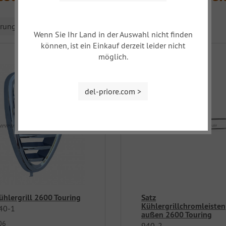
erung
Wenn Sie Ihr Land in der Auswahl nicht finden
können, ist ein Einkauf derzeit leider nicht
möglich.
del-priore.com >
ühlergrill 2600 Touring
Satz
Kühlergrillchromleisten
40-1
außen 2600 Touring
06
940-2