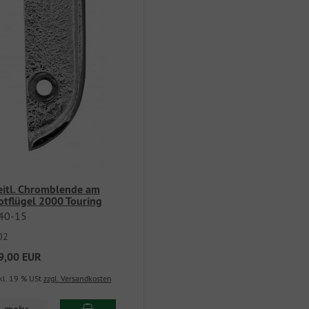
eitl. Chromblende am
otflügel 2000 Touring
40-15
02
9,00 EUR
kl. 19 % USt
zzgl. Versandkosten