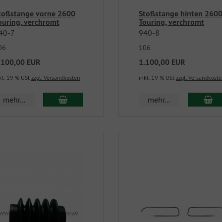
toßstange vorne 2600
Stoßstange hinten 260
ouring, verchromt
Touring, verchromt
40-7
940-8
06
106
.100,00 EUR
1.100,00 EUR
kl. 19 % USt
zzgl. Versandkosten
inkl. 19 % USt
zzgl. Versandkost
mehr...
mehr...