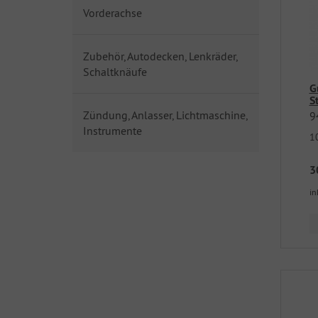
Vorderachse
Zubehör, Autodecken, Lenkräder,
Schaltknäufe
G
S
Zündung, Anlasser, Lichtmaschine,
9
Instrumente
1
3
in