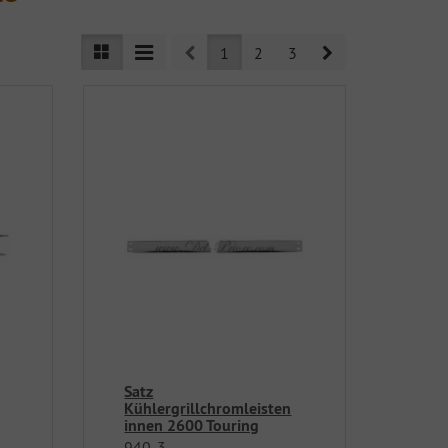
Prev
Next
1
2
3
Satz
Kühlergrillchromleisten
innen 2600 Touring
940-3