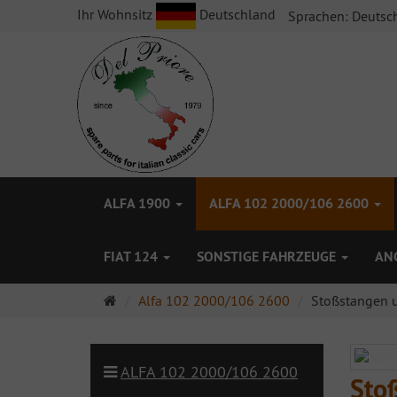
Ihr Wohnsitz
Deutschland
Sprachen:
Deutsc
ALFA 1900
ALFA 102 2000/106 2600
FIAT 124
SONSTIGE FAHRZEUGE
AN
Startseite
Alfa 102 2000/106 2600
Stoßstangen u
ALFA 102 2000/106 2600
Stoß