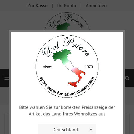
Zur Kasse
Ihr Konto
Anmelden
S
Navigation
Startseite
xy
Bremsanlage
Hauptbremszylinder, Bremsleitungen
Bitte wählen Sie zur korrekten Preisanzeige der
Artikel das Land Ihres Wohnsitzes aus
Deutschland