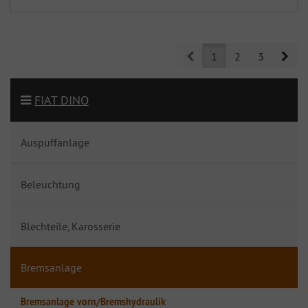
Prev
Nex
1
2
3
FIAT DINO
Auspuffanlage
Beleuchtung
Blechteile, Karosserie
Bremsanlage
Bremsanlage vorn/Bremshydraulik