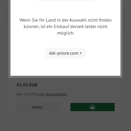
Sortierung
Wenn Sie Ihr Land in der Auswahl nicht finden
Prev
Nex
1
2
3
können, ist ein Einkauf derzeit leider nicht
möglich.
del-priore.com >
Bremskolben vorne klein ( 38mm ) Dino 2000
715-16
45,00 EUR
inkl. 19 % USt
zzgl. Versandkosten
mehr...