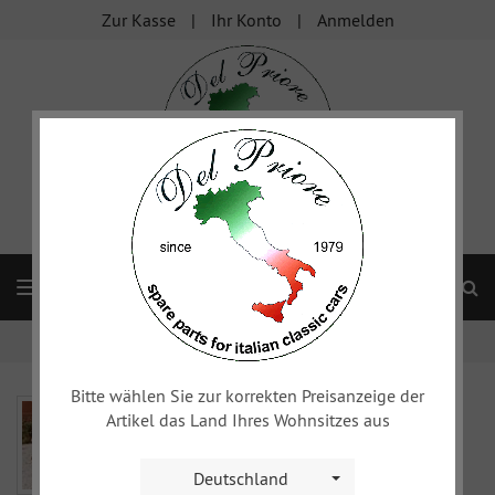
Zur Kasse
Ihr Konto
Anmelden
S
Navigation
Startseite
FIAT Topolino
Bitte wählen Sie zur korrekten Preisanzeige der
Artikel das Land Ihres Wohnsitzes aus
Deutschland