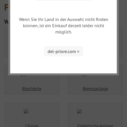
FIAT Topolino
Wenn Sie Ihr Land in der Auswahl nicht finden
Weitere Kategorien
können, ist ein Einkauf derzeit leider nicht
möglich.
Achsen
Beleuchtung
del-priore.com >
Blechteile
Bremsanlage
Chrom
Elektrische Anlage