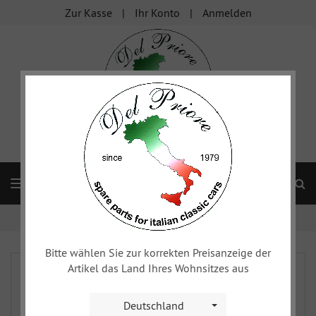
Zur Kasse
Ihr Konto
Anmelden
S
Navigation
Startseite
FIAT 124
Karosserie
Stoßstangen
Bitte wählen Sie zur korrekten Preisanzeige der
Artikel das Land Ihres Wohnsitzes aus
Deutschland