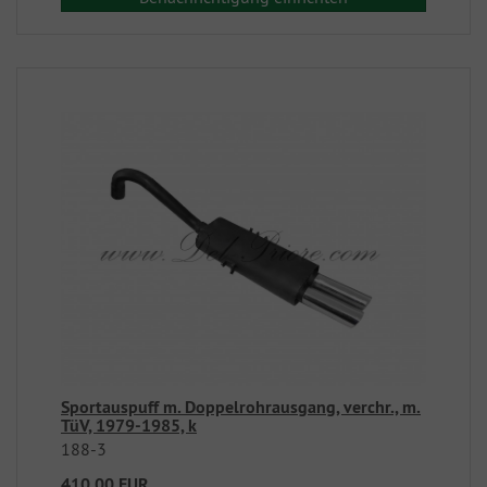
Sportauspuff m. Doppelrohrausgang, verchr., m.
TüV, 1979-1985, k
188-3
410,00 EUR