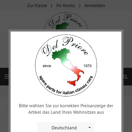
Zur Kasse
Ihr Konto
Anmelden
S
Navigation
Startseite
FIAT 124
Technik
Sportzubehör
Bitte wählen Sie zur korrekten Preisanzeige der
Artikel das Land Ihres Wohnsitzes aus
Deutschland