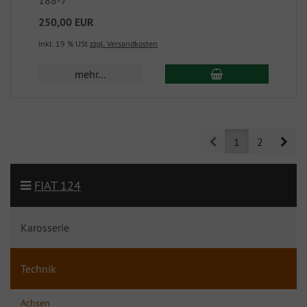
188-7
250,00 EUR
inkl. 19 % USt
zzgl. Versandkosten
mehr...
Prev
Nex
1
2
FIAT 124
Karosserie
Technik
Achsen