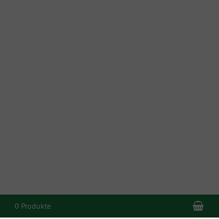
War
0 Produkte