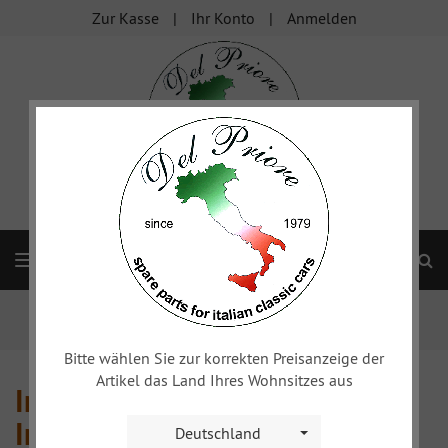
Zur Kasse
Ihr Konto
Anmelden
S
Navigation
Startseite
Alfa 102 2000/106 2600
Innenausstattung, Schalter, Instrumente
Bitte wählen Sie zur korrekten Preisanzeige der
Artikel das Land Ihres Wohnsitzes aus
Innenausstattung, Schalter,
Instrumente
Deutschland