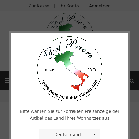
Zur Kasse
Ihr Konto
Anmelden
S
Navigation
Startseite
FIAT 124
Karosserie
Verschiedenes
Bitte wählen Sie zur korrekten Preisanzeige der
Artikel das Land Ihres Wohnsitzes aus
Deutschland