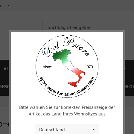
h
ALFA 750/101
ALFA 105/115
FIAT TOPOLINO
GEBOTE
PREISLISTEN
GUTSCHEINE
XY
DOWNLOA
Bitte wählen Sie zur korrekten Preisanzeige der
Artikel das Land Ihres Wohnsitzes aus
Deutschland