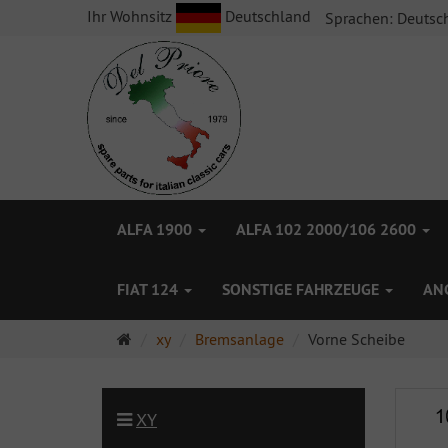
Ihr Wohnsitz
Deutschland
Sprachen:
Deutsc
ALFA 1900
ALFA 102 2000/106 2600
FIAT 124
SONSTIGE FAHRZEUGE
AN
Startseite
xy
Bremsanlage
Vorne Scheibe
XY