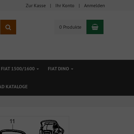
Zur Kasse
Ihr Konto
Anmelden
Warenkorb
Suchen
0 Produkte
FIAT 1500/1600
FIAT DINO
D KATALOGE