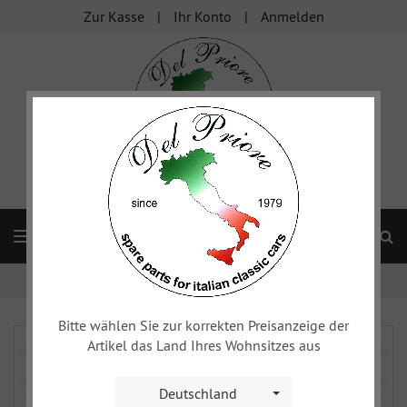
Zur Kasse
Ihr Konto
Anmelden
S
Navigation
Startseite
xy
Luftilter
1600
Bitte wählen Sie zur korrekten Preisanzeige der
Artikel das Land Ihres Wohnsitzes aus
Deutschland