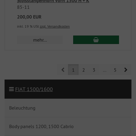
Stoßstangenhorn vorn 1500 H + K
85-11
200,00 EUR
inkl. 19 % USt
zzgl. Versandkosten
mehr...
Prev
Nex
1
2
3
...
5
FIAT 1500/1600
Beleuchtung
Body panels 1200, 1500 Cabrio