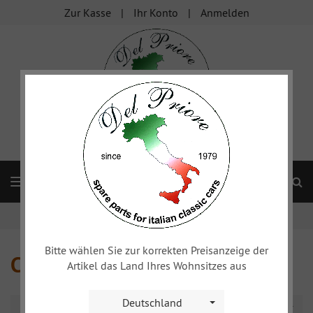
Zur Kasse
Ihr Konto
Anmelden
S
Navigation
Startseite
Fiat 1500/1600
Chromteile
Bitte wählen Sie zur korrekten Preisanzeige der
Chromteile
Artikel das Land Ihres Wohnsitzes aus
Deutschland
Sortierung