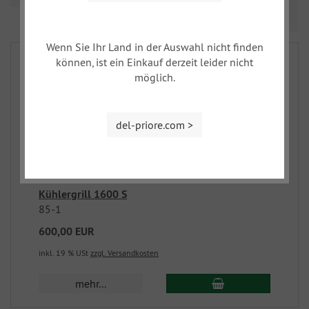
Prev
Nex
1
2
3
...
5
Wenn Sie Ihr Land in der Auswahl nicht finden
können, ist ein Einkauf derzeit leider nicht
möglich.
del-priore.com >
Kühlergrill 1600 S
85-1
600,00 EUR
inkl. 19 % USt
zzgl. Versandkosten
mehr...