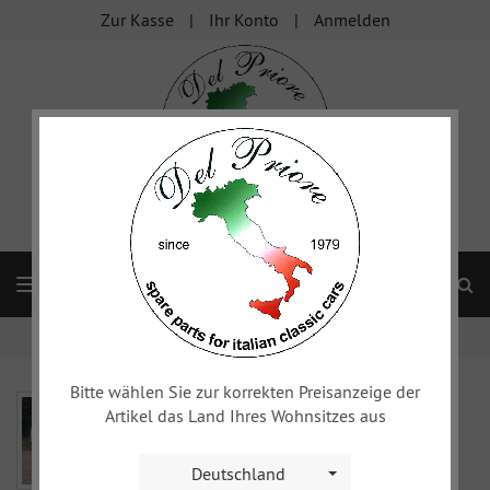
Zur Kasse
Ihr Konto
Anmelden
S
Navigation
Startseite
Fiat 1500/1600
Bitte wählen Sie zur korrekten Preisanzeige der
Artikel das Land Ihres Wohnsitzes aus
Deutschland