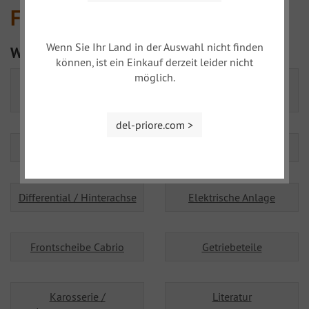
Fiat 1500/1600
Wenn Sie Ihr Land in der Auswahl nicht finden
Weitere Kategorien
können, ist ein Einkauf derzeit leider nicht
möglich.
Beleuchtung
Body panels 1200, 1500
Cabrio
del-priore.com >
Bremsanlage
Chromteile
Differential / Hinterachse
Elektrische Anlage
Frontscheibe Cabrio
Getriebeteile
Karosserie /
Literatur